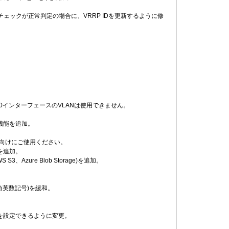
ェックが正常判定の場合に、VRRP IDを更新するように修
eth0インターフェースのVLANは使用できません。
機能を追加。
報向けにご使用ください。
を追加。
zure Blob Storage)を追加。
角英数記号)を緩和。
を設定できるように変更。