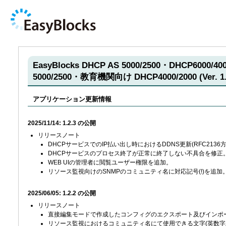
EasyBlocks DHCP AS 5000/2500・DHCP6000
5000/2500・教育機関向け DHCP4000/2000 (Ver.
アプリケーション更新情報
2025/11/14: 1.2.3 の公開
リリースノート
DHCPサービスでのIP払い出し時におけるDDNS更新(RFC2136
DHCPサービスのプロセス終了が正常に終了しない不具合を修正
WEB UIの管理者に閲覧ユーザー権限を追加。
リソース監視向けのSNMPのコミュニティ名に対応記号(!)を追加
2025/06/05: 1.2.2 の公開
リリースノート
直接編集モードで作成したコンフィグのエクスポート及びインポ
リソース監視におけるコミュニティ名にて使用できる文字(英数字及び*+