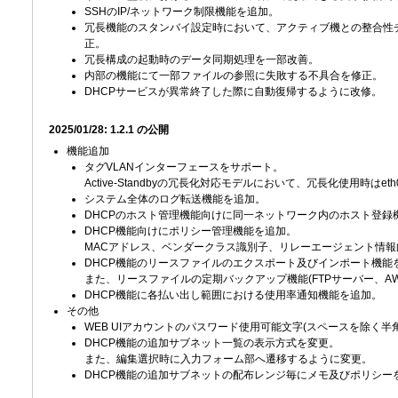
SSHのIP/ネットワーク制限機能を追加。
冗長機能のスタンバイ設定時において、アクティブ機との整合性チ
正。
冗長構成の起動時のデータ同期処理を一部改善。
内部の機能にて一部ファイルの参照に失敗する不具合を修正。
DHCPサービスが異常終了した際に自動復帰するように改修。
2025/01/28: 1.2.1 の公開
機能追加
タグVLANインターフェースをサポート。
Active-Standbyの冗長化対応モデルにおいて、冗長化使用時は
システム全体のログ転送機能を追加。
DHCPのホスト管理機能向けに同一ネットワーク内のホスト登録
DHCP機能向けにポリシー管理機能を追加。
MACアドレス、ベンダークラス識別子、リレーエージェント情
DHCP機能のリースファイルのエクスポート及びインポート機能
また、リースファイルの定期バックアップ機能(FTPサーバー、AWS S3、A
DHCP機能に各払い出し範囲における使用率通知機能を追加。
その他
WEB UIアカウントのパスワード使用可能文字(スペースを除く半
DHCP機能の追加サブネット一覧の表示方式を変更。
また、編集選択時に入力フォーム部へ遷移するように変更。
DHCP機能の追加サブネットの配布レンジ毎にメモ及びポリシー