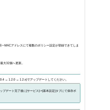
同一MACアドレスにて複数のポリシー設定が登録できてしま
最大32個へ更新。
→ 1.0.4 → 1.2.0 → 1.2.x)でアップデートしてください。
。アップデート完了後に[サービス]->[基本設定]タブにて保存ボ