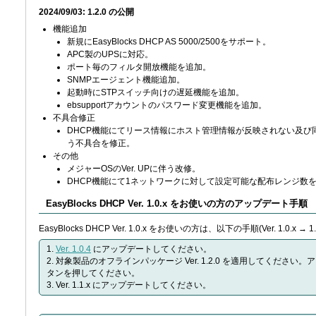
2024/09/03: 1.2.0 の公開
機能追加
新規にEasyBlocks DHCP AS 5000/2500をサポート。
APC製のUPSに対応。
ポート毎のフィルタ開放機能を追加。
SNMPエージェント機能追加。
起動時にSTPスイッチ向けの遅延機能を追加。
ebsupportアカウントのパスワード変更機能を追加。
不具合修正
DHCP機能にてリース情報にホスト管理情報が反映されない及び
う不具合を修正。
その他
メジャーOSのVer. UPに伴う改修。
DHCP機能にて1ネットワークに対して設定可能な配布レンジ数を
EasyBlocks DHCP Ver. 1.0.x をお使いの方のアップデート手順
EasyBlocks DHCP Ver. 1.0.x をお使いの方は、以下の手順(Ver. 1.0.x 
1.
Ver. 1.0.4
にアップデートしてください。
2. 対象製品のオフラインパッケージ Ver. 1.2.0 を適用してください
タンを押してください。
3. Ver. 1.1.x にアップデートしてください。