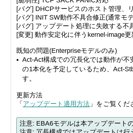
[脆弱性] TCP SACK PANIC対応
[バグ] DHCPサービスのホスト管理
[バグ] INIT SW動作不具合修正(通常モ
[バグ] アップデート処理に失敗する不
[変更] 動作安定化に伴うkernel-image更新
既知の問題(Enterpriseモデルのみ)
Act-Act構成での冗長化では動作が不
の1本化を予定しているため、Act-
す。
更新方法
「
アップデート適用方法
」をご覧くだ
注意: EBA6モデルは本アップデート
注意: 冗長構成ではアップデートは行