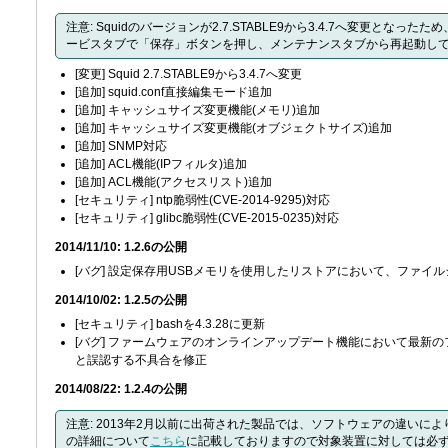
注意: Squidのバージョンが2.7.STABLE9から3.4.7へ変更と
ービスタブで「保存」ボタンを押し、メンテナンスタブから再起動し
[変更] Squid 2.7.STABLE9から3.4.7へ変更
[追加] squid.conf直接編集モード追加
[追加] キャッシュサイズ変更機能(メモリ)追加
[追加] キャッシュサイズ変更機能(オブジェクトサイズ)追加
[追加] SNMP対応
[追加] ACL機能(IPフィルタ)追加
[追加] ACL機能(アクセスリスト)追加
[セキュリティ] ntp脆弱性(CVE-2014-9295)対応
[セキュリティ] glibc脆弱性(CVE-2015-0235)対応
2014/11/10: 1.2.6の公開
[バグ] 設定保存用USBメモリを使用したリストアにおいて、ファ
2014/10/02: 1.2.5の公開
[セキュリティ] bashを4.3.28に更新
[バグ] ファームウェアのオンラインアップデート機能において最新
と誤認する不具合を修正
2014/08/22: 1.2.4の公開
注意: 2013年2月以前に出荷された製品では、ソフトウェアの違い
の詳細について
こちら
に記載しておりますので対象装置に対しては必