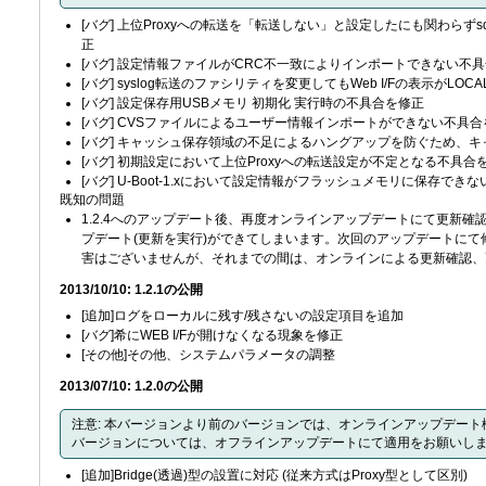
[バグ] 上位Proxyへの転送を「転送しない」と設定したにも関わらずsquid.co
正
[バグ] 設定情報ファイルがCRC不一致によりインポートできない不
[バグ] syslog転送のファシリティを変更してもWeb I/Fの表示がL
[バグ] 設定保存用USBメモリ 初期化 実行時の不具合を修正
[バグ] CVSファイルによるユーザー情報インポートができない不具
[バグ] キャッシュ保存領域の不足によるハングアップを防ぐため、
[バグ] 初期設定において上位Proxyへの転送設定が不定となる不具合
[バグ] U-Boot-1.xにおいて設定情報がフラッシュメモリに保存でき
既知の問題
1.2.4へのアップデート後、再度オンラインアップデートにて更新確認
プデート(更新を実行)ができてしまいます。次回のアップデートに
害はございませんが、それまでの間は、オンラインによる更新確認、
2013/10/10: 1.2.1の公開
[追加]ログをローカルに残す/残さないの設定項目を追加
[バグ]希にWEB I/Fが開けなくなる現象を修正
[その他]その他、システムパラメータの調整
2013/07/10: 1.2.0の公開
注意: 本バージョンより前のバージョンでは、オンラインアップデー
バージョンについては、オフラインアップデートにて適用をお願いし
[追加]Bridge(透過)型の設置に対応 (従来方式はProxy型として区別)