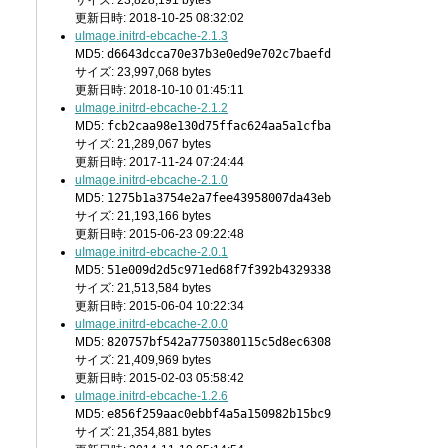
サイズ: 23,828,191 bytes
更新日時: 2018-10-25 08:32:02
uImage.initrd-ebcache-2.1.3
MD5:
d6643dcca70e37b3e0ed9e702c7baefd
サイズ: 23,997,068 bytes
更新日時: 2018-10-10 01:45:11
uImage.initrd-ebcache-2.1.2
MD5:
fcb2caa98e130d75ffac624aa5a1cfba
サイズ: 21,289,067 bytes
更新日時: 2017-11-24 07:24:44
uImage.initrd-ebcache-2.1.0
MD5:
1275b1a3754e2a7fee43958007da43eb
サイズ: 21,193,166 bytes
更新日時: 2015-06-23 09:22:48
uImage.initrd-ebcache-2.0.1
MD5:
51e009d2d5c971ed68f7f392b4329338
サイズ: 21,513,584 bytes
更新日時: 2015-06-04 10:22:34
uImage.initrd-ebcache-2.0.0
MD5:
820757bf542a7750380115c5d8ec6308
サイズ: 21,409,969 bytes
更新日時: 2015-02-03 05:58:42
uImage.initrd-ebcache-1.2.6
MD5:
e856f259aac0ebbf4a5a150982b15bc9
サイズ: 21,354,881 bytes