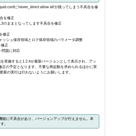
nfに'never_direct allow all'が残ってしまう不具合を修
具合を修正
OCAL3のままとなってします不具合を修正
合を修正
キャッシュ保存領域とログ保存領域のパラメータ調整
を修正
ない問題に対応
を実施すると1.2.4が最新バージョンとして表示され、アッ
て修正の予定となります。不要な再起動を求められるほかに実
更新の実行は行わないようにお願いします。
ト機能に不具合があり、バージョンアップが行えません。本
ます。