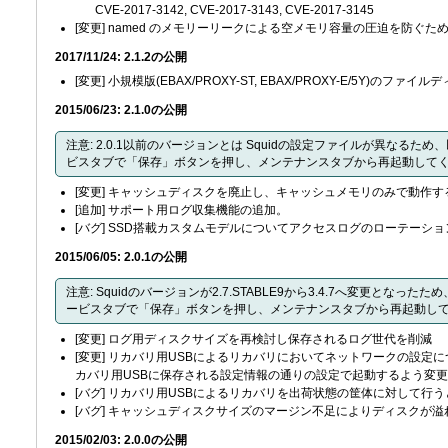
CVE-2017-3142, CVE-2017-3143, CVE-2017-3145
[変更] named のメモリーリークによる空メモリ容量の圧迫を防ぐため、0
2017/11/24: 2.1.2の公開
[変更] 小規模版(EBAX/PROXY-ST, EBAX/PROXY-E/5Y)の
2015/06/23: 2.1.0の公開
注意: 2.0.1以前のバージョンとは Squidの設定ファイルが異な
ビスタブで「保存」ボタンを押し、メンテナンスタブから再起動して
[変更] キャッシュディスクを廃止し、キャッシュメモリのみで動作
[追加] サポート用ログ収集機能の追加。
[バグ] SSD搭載カスタムモデルについてアクセスログのローテーシ
2015/06/05: 2.0.1の公開
注意: Squidのバージョンが2.7.STABLE9から3.4.7へ変更と
ービスタブで「保存」ボタンを押し、メンテナンスタブから再起動し
[変更] ログ用ディスクサイズを再検討し保存されるログ世代を削減
[変更] リカバリ用USBによるリカバリにおいてネットワークの設
カバリ用USBに保存される設定情報の通りの設定で起動するよう変更
[バグ] リカバリ用USBによるリカバリを出荷状態の筐体に対して行
[バグ] キャッシュディスクサイズのマージン不足によりディスクが
2015/02/03: 2.0.0の公開