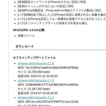
[追加]指定ネットワークをProxyを介さない設定に対応
[追加]キャッシュのする/しないの設定に対応
[追加]Proxy自動設定（Proxy auto-config)スクリプトの配信に対応
[バグ]初期設定で投入した上位Proxyが設定に反映されない現象を修正
[バグ]上位Proxyを設定しても一部通信が直接アクセスを行おうとし
[バグ]オンラインアップデートが失敗する不具合を修正
2012/12/05: 1.0.2の公開
初期リリース
ダウンロード
オフラインアップデートファイル
uImage.initrd-ebcache-2.1.6
MD5:
fac11855a7aa922e18da3504b3df00ab
サイズ: 23,785,694 bytes
更新日時: 2020-01-31 03:40:02
uImage.initrd-ebcache-2.1.5
MD5:
2248e9d58c1ff73afd8afb0f4ce4695a
サイズ: 23,387,355 bytes
更新日時: 2019-07-10 06:40:00
uImage.initrd-ebcache-2.1.4
MD5:
30fcecce527df1df5f99ff5c2ac222d3